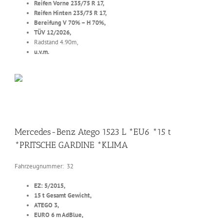
Reifen Vorne 235/75 R 17,
Reifen Hinten 235/75 R 17,
Bereifung V 70% – H 70%,
TÜV 12/2026,
Radstand 4.90m,
u.v.m.
Mercedes-Benz Atego 1523 L *EU6 *15 t
*PRITSCHE GARDINE *KLIMA
Fahrzeugnummer: 32
EZ: 5/2015,
15 t Gesamt Gewicht,
ATEGO 3,
EURO 6 m AdBlue,