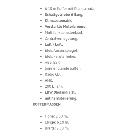
6.10 m Koffer mit Planeschutz,
Schaltgetriebe 6 Gang,
Klimaautomatik,
Verstärkte Motorbremse,
Multifunktionsslenkrad,
Zentralverriegelung,
Luft / Luft,
Elek. Aussenspiegel,
Elek. Fensterheber,
ABS, ESP,
Sonnenblende außen,
Radio CD,
AHK,
200 L Tank,
LBW Dholandia 1t,
mit Fernsteuerung,
KOFFERMASSEN
Höhe: 2.30 m,
Länge: 6.10 m,
Breite: 2.50 m,