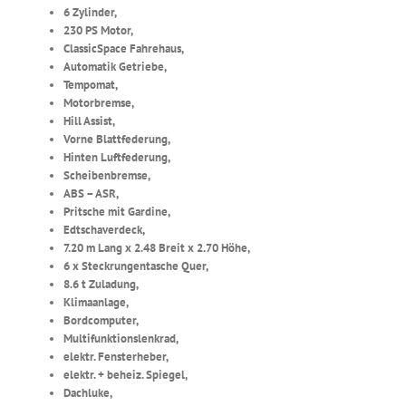
6 Zylinder,
230 PS Motor,
ClassicSpace Fahrehaus,
Automatik Getriebe,
Tempomat,
Motorbremse,
Hill Assist,
Vorne Blattfederung,
Hinten Luftfederung,
Scheibenbremse,
ABS – ASR,
Pritsche mit Gardine,
Edtschaverdeck,
7.20 m Lang x 2.48 Breit x 2.70 Höhe,
6 x Steckrungentasche Quer,
8.6 t Zuladung,
Klimaanlage,
Bordcomputer,
Multifunktionslenkrad,
elektr. Fensterheber,
elektr. + beheiz. Spiegel,
Dachluke,