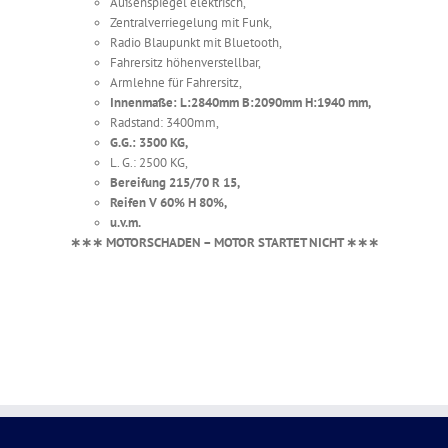
Außenspiegel elektrisch,
Zentralverriegelung mit Funk,
Radio Blaupunkt mit Bluetooth,
Fahrersitz höhenverstellbar,
Armlehne für Fahrersitz,
Innenmaße: L:2840mm B:2090mm H:1940 mm,
Radstand: 3400mm,
G.G.: 3500 KG,
L. G.: 2500 KG,
Bereifung 215/70 R 15,
Reifen V 60% H 80%,
u.v.m.
∗∗∗ MOTORSCHADEN – MOTOR STARTET NICHT ∗∗∗