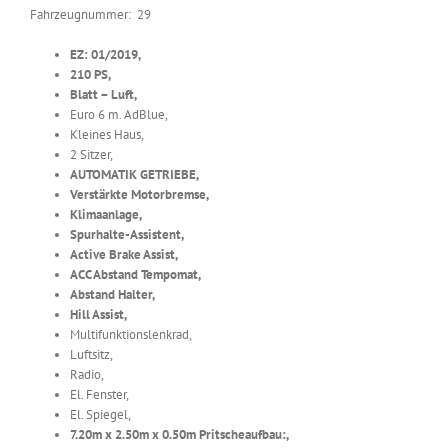
Fahrzeugnummer: 29
EZ: 01/2019,
210 PS,
Blatt – Luft,
Euro 6 m. AdBlue,
Kleines Haus,
2 Sitzer,
AUTOMATIK GETRIEBE,
Verstärkte Motorbremse,
Klimaanlage,
Spurhalte-Assistent,
Active Brake Assist,
ACC Abstand Tempomat,
Abstand Halter,
Hill Assist,
Multifunktionslenkrad,
Luftsitz,
Radio,
El. Fenster,
El. Spiegel,
7.20m x 2.50m x 0.50m Pritscheaufbau:,